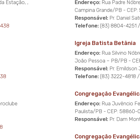
da Estação, ,
Endereço:
Rua Padre Nóbre
Campina Grande/PB - CEP:
Responsável:
Pr. Daniel Sa
0438
Telefone:
(83) 8804-4251 
Igreja Batista Betânia
Endereço:
Rua Silvino Nóbr
João Pessoa – PB/PB - CE
Responsável:
Pr. Emíldson 
438
Telefone:
(83) 3222-4818 
Congregação Evangélica
eroclube
Endereço:
Rua Juvêncio Fer
Paulista/PB - CEP: 58860-
Responsável:
Pr. Dam Mont
38
Congregação Evangélic