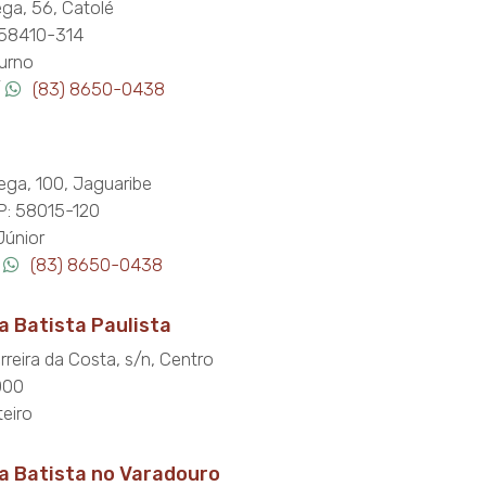
ga, 56, Catolé
 58410-314
turno
/
(83) 8650-0438
ega, 100, Jaguaribe
P: 58015-120
Júnior
/
(83) 8650-0438
 Batista Paulista
reira da Costa, s/n, Centro
000
eiro
a Batista no Varadouro