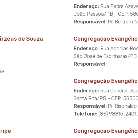
Endereço:
Rua Padre Azeve
João Pessoa/PB - CEP: 5
Responsável:
Pr. Bertram N
árzeas de Souza
Congregação Evangélic
Endereço:
Rua Adonias Rod
São José de Espinharas/PB
Responsável:
38
Congregação Evangélic
Endereço:
Rua General Osório
Santa Rita/PB - CEP: 5830
Responsável:
Pr. Risonaldo
Telefone:
(83) 98815-2401
ripe
Congregação Evangélic