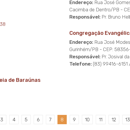
Endereço:
Rua José Gomes 
Cacimba de Dentro/PB - C
Responsável:
Pr. Bruno Hel
438
Congregação Evangélic
Endereço:
Rua José Modest
Gurinhém/PB - CEP: 58356
Responsável:
Pr. Josival da
Telefone:
(83) 99416-6151 
eia de Baraúnas
3
4
5
6
7
8
9
10
11
12
13