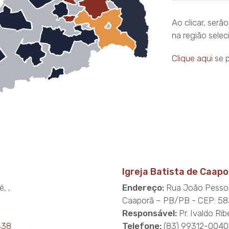
Ao clicar, serã
na região selec
Clique aqui
se p
Igreja Batista de Caapo
, ,
Endereço:
Rua João Pessoa
Caaporã – PB/PB - CEP: 5
Responsável:
Pr. Ivaldo Ri
438
Telefone:
(83) 99312-0040