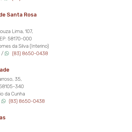
 de Santa Rosa
ouza Lima, 107,
CEP: 58170-000
mes da Silva (Interino)
 /
(83) 8650-0438
dade
rroso, 35,
 58105-340
io da Cunha
/
(83) 8650-0438
vas